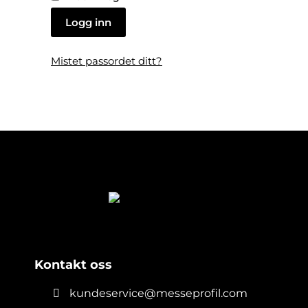
Logg inn
Mistet passordet ditt?
Kontakt oss
kundeservice@messeprofil.com