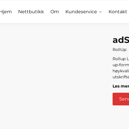
Hjem
Nettbutikk
Om
Kundeservice
Kontakt
adS
RollUp:
Rollup 
up-form
høykvali
utskrift
Les me
Send