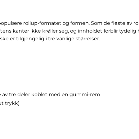
pulære rollup-formatet og formen. Som de fleste av roll
riftens kanter ikke krøller seg, og innholdet forblir tydel
e er tilgjengelig i tre vanlige størrelser.
de av tre deler koblet med en gummi-rem
t trykk)