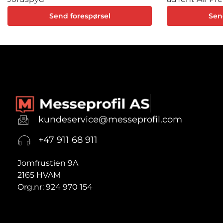
Send forespørsel
Sen
kundeservice@messeprofil.com
+47 911 68 911
Jomfrustien 9A
2165 HVAM
Org.nr: 924 970 154