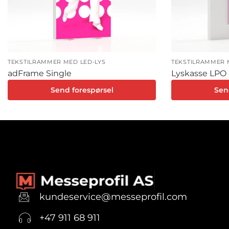
TEKSTILRAMMER MED LED-LYS
TEKSTILRAMMER 
adFrame Single
Lyskasse LPO
Send forespørsel
Sen
kundeservice@messeprofil.com
+47 911 68 911