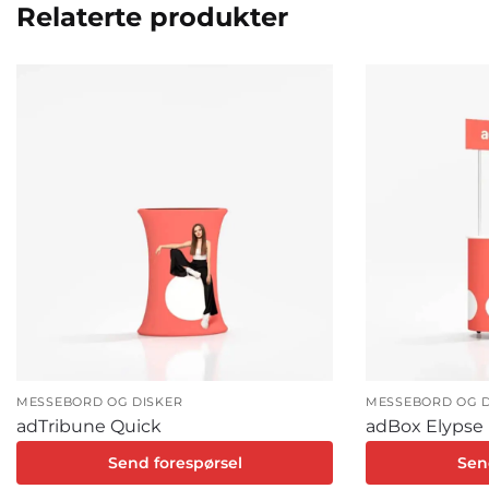
Relaterte produkter
MESSEBORD OG DISKER
MESSEBORD OG D
adTribune Quick
adBox Elypse
Send forespørsel
Sen