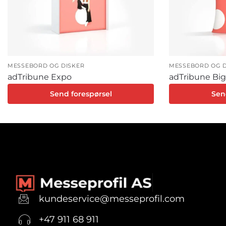
MESSEBORD OG DISKER
MESSEBORD OG D
adTribune Expo
adTribune Big
Send forespørsel
Sen
kundeservice@messeprofil.com
+47 911 68 911