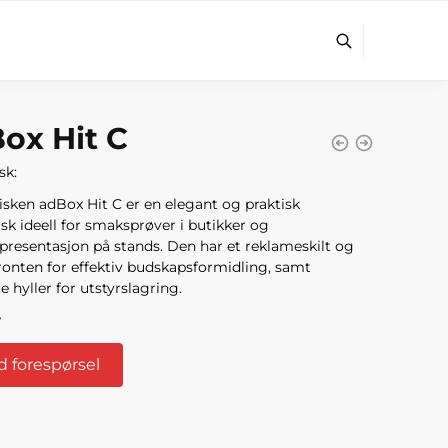
ox Hit C
sk:
sken adBox Hit C er en elegant og praktisk
isk
ideell for smaksprøver i butikker og
presentasjon på stands
.
Den har et reklameskilt og
fronten for effektiv budskapsformidling, samt
e hyller for utstyrslagring.
r
 forespørsel