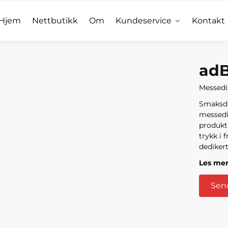
Hjem
Nettbutikk
Om
Kundeservice
Kontakt
adB
Messedi
Smaksdi
messed
produkt
trykk i 
dedikert
Les me
Send