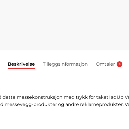
Beskrivelse
Tilleggsinformasjon
Omtaler
0
tte messekonstruksjon med trykk for taket! adUp Vario T
med messevegg-produkter og andre reklameprodukter. Vei