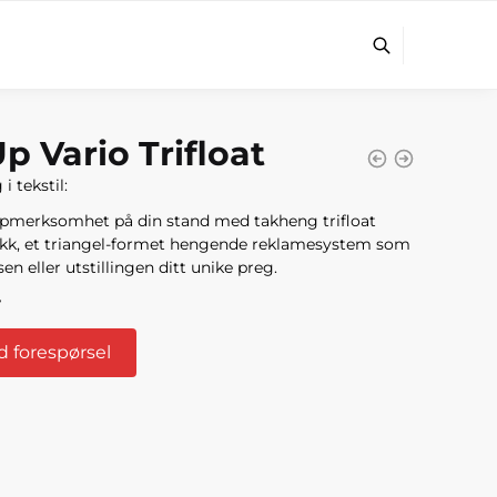
p Vario Trifloat
i tekstil:
pmerksomhet på din stand med takheng trifloat
kk
,
et triangel-formet hengende
reklamesystem
som
en eller utstillingen ditt unike preg.
r
 forespørsel