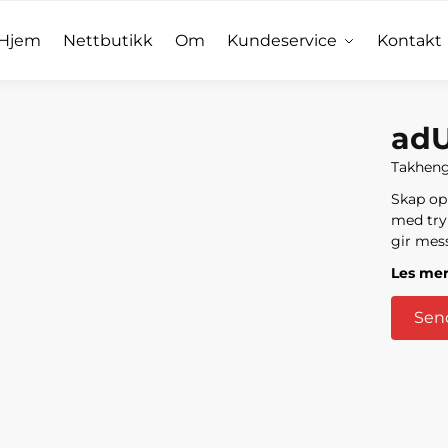
Hjem
Nettbutikk
Om
Kundeservice
Kontakt
adU
Takheng 
Skap op
med try
gir mess
Les me
Send