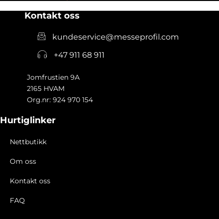
produktsiden
produkt
Kontakt oss
kundeservice@messeprofil.com
+47 911 68 911
Jomfrustien 9A
2165 HVAM
Org.nr: 924 970 154
Hurtiglinker
Nettbutikk
Om oss
Kontakt oss
FAQ