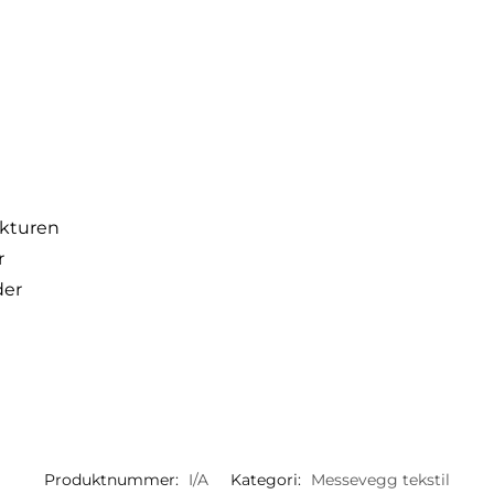
ukturen
r
der
Produktnummer:
I/A
Kategori:
Messevegg tekstil