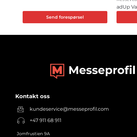
adUp Va
Send forespørsel
Kontakt oss
kundeservice@messeprofil.com
+47 911 68 911
Jomfrustien 9A