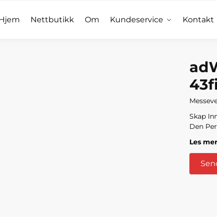
Hjem
Nettbutikk
Om
Kundeservice
Kontakt
adW
43f
Messeveg
Skap In
Den Per
Les me
Send