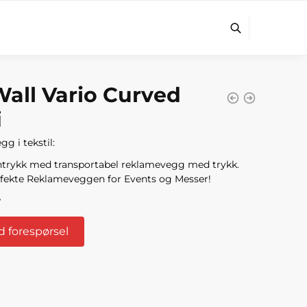
all Vario Curved
i
g i tekstil:
ntrykk med transportabel reklamevegg med trykk
.
fekte
Reklameveggen
for Events og Messer!
r
 forespørsel