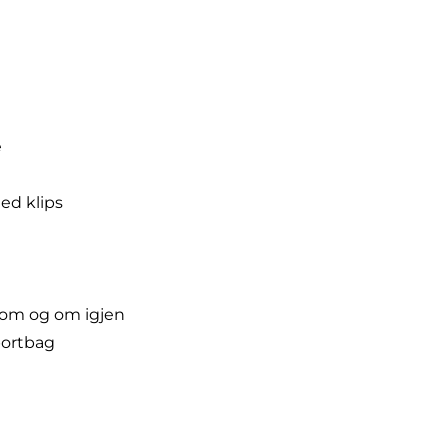
e
ed klips
 om og om igjen
sportbag